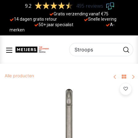
9.2
495 reviews
Gratis verzending vanaf €75
14 dagen gratis retour
Sne
lle levering
50+ jaa
r specialist
A-
merken
Alle producten