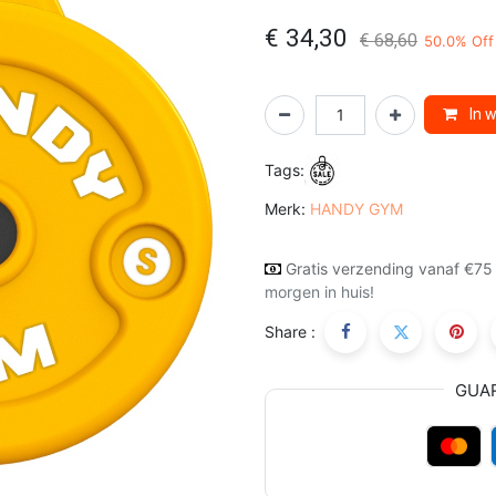
€
34,30
€
68,60
50.0
% Off
In 
Tags:
Merk:
HANDY GYM
Gratis verzending vanaf €75
morgen in huis!
Share :
GUA