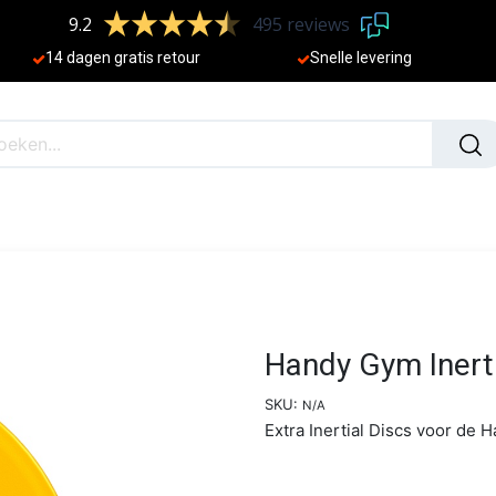
9.2
495 reviews
​
14 dagen gratis retour
Sne
lle levering
N
NIEUW
Handy Gym Inerti
SKU:
N/A
Extra Inertial Discs voor de 