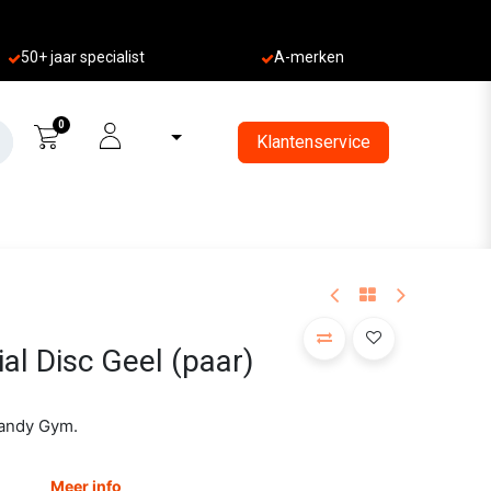
50+ jaa
r specialist
A-merken
0
Klantenservice
al Disc Geel (paar)
Handy Gym.
Meer info