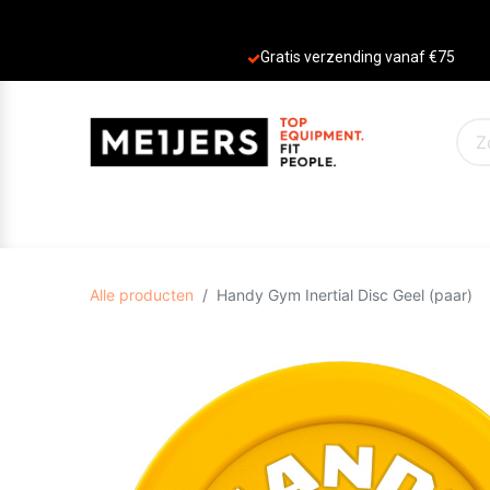
Gratis verzending vanaf €75
PRODUCTEN
AANBIEDINGEN
MERKE
Alle producten
Handy Gym Inertial Disc Geel (paar)