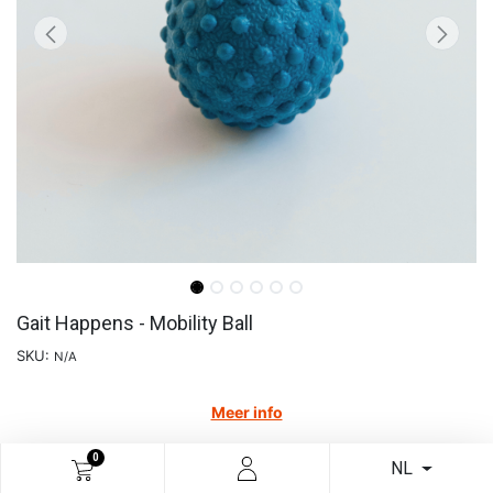
Gait Happens - Mobility Ball
SKU:
N/A
Meer info
€
17,35
0
NL