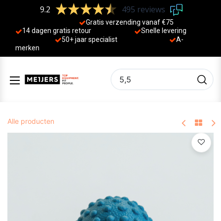
9.2
495 reviews
Gratis verzending vanaf €75
14 dagen gratis retour
Sne
lle levering
50+ jaa
r specialist
A-
merken
Alle producten