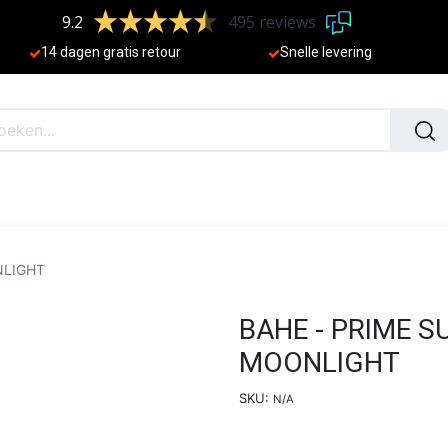
9.2
495 reviews
​
14 dagen gratis retour
Sne
lle levering
N
NIEUW
NLIGHT
BAHE - PRIME S
MOONLIGHT
SKU:
N/A