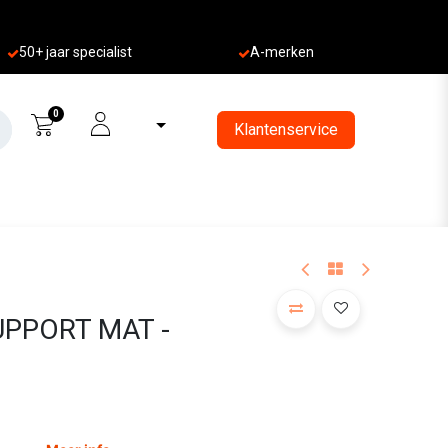
50+ jaa
r specialist
A-merken
0
Klantenservice
UPPORT MAT -