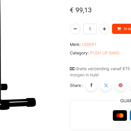
€
99,13
In 
Merk:
LEBERT
Category:
PUSH UP BARS
Gratis verzending vanaf €75
morgen in huis!
Share :
GUA