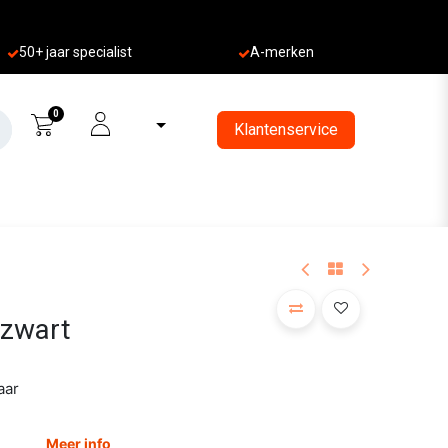
50+ jaa
r specialist
A-merken
0
Klantenservice
 zwart
aar
Meer info