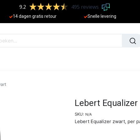
9.2
495 reviews
​
14 dagen gratis retour
Sne
lle levering
N
NIEUW
wart
Lebert Equalizer
SKU:
N/A
Lebert Equalizer zwart, per p