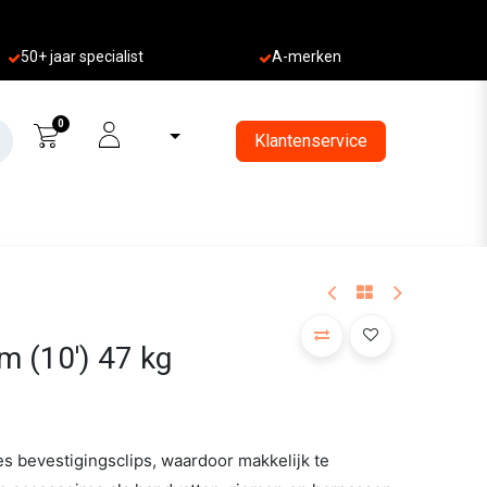
50+ jaa
r specialist
A-merken
0
Klantenservice
 m (10') 47 kg
es bevestigingsclips, waardoor makkelijk te