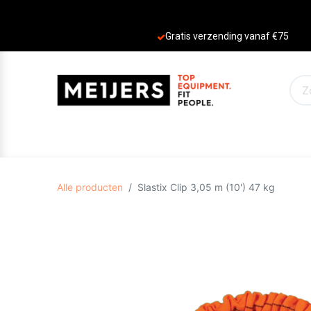
Gratis verzending vanaf €75
PRODUCTEN
AANBIEDINGEN
MERKE
Alle producten
Slastix Clip 3,05 m (10') 47 kg