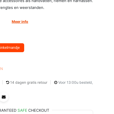
 accessoires als handvatten, riemen en harnassen.
e lengtes en weerstanden.
Meer info
winkelmandje
EN
14 dagen gratis retour
Voor 13:00u besteld,
RANTEED
SAFE
CHECKOUT