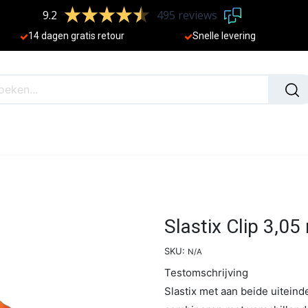
9.2
495 reviews
​
14 dagen gratis retour
Sne
lle levering
N
NIEUW
Slastix Clip 3,05
SKU:
N/A
Testomschrijving
Slastix met aan beide uiteind