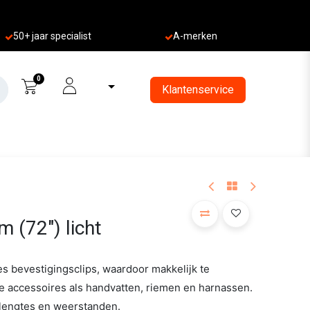
50+ jaa
r specialist
A-merken
0
Klantenservice
m (72") licht
es bevestigingsclips, waardoor makkelijk te
 accessoires als handvatten, riemen en harnassen.
e lengtes en weerstanden.