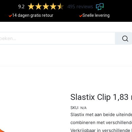
9.2
495 reviews
​
14 dagen gratis retour
Sne
lle levering
N
NIEUW
Slastix Clip 1,83 
SKU:
N/A
Slastix met aan beide uiteind
combineren met verschillende
Verkrijgbaar in verschillend