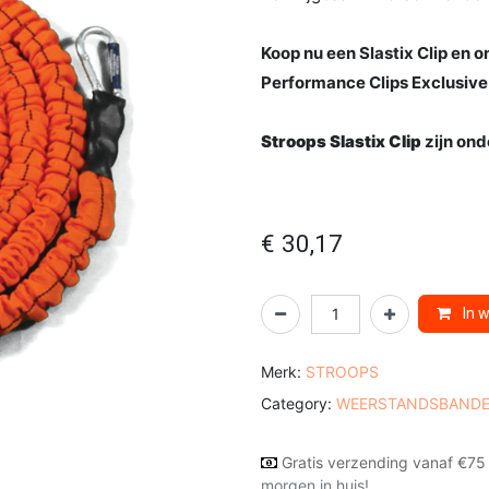
Koop nu een Slastix Clip en
Performance Clips Exclusive
Stroops Slastix Clip
zijn on
€
30,17
In 
Merk:
STROOPS
Category:
WEERSTANDSBAND
Gratis verzending vanaf €75
morgen in huis!