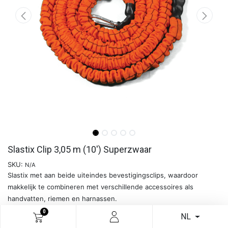
Slastix Clip 3,05 m (10') Superzwaar
SKU:
N/A
Slastix met aan beide uiteindes bevestigingsclips, waardoor
makkelijk te combineren met verschillende accessoires als
handvatten, riemen en harnassen.
Verkrijgbaar in verschillende lengtes en weerstanden.
0
NL