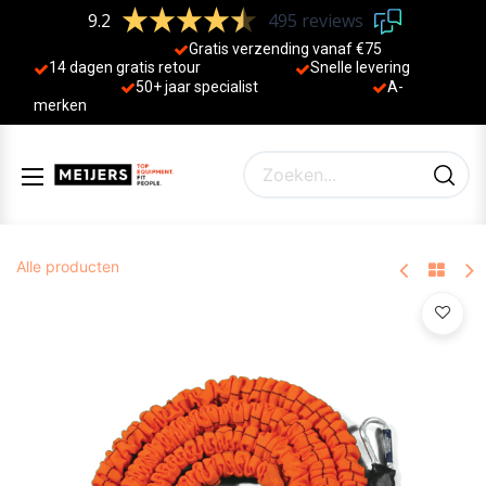
9.2
495 reviews
Gratis verzending vanaf €75
14 dagen gratis retour
Sne
lle levering
50+ jaa
r specialist
A-
merken
Alle producten