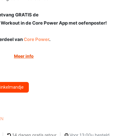
 ontvang GRATIS de
 Workout in de Core Power App met oefenposter!
derdeel van
Core Power
.
Meer info
winkelmandje
EN
14 dagen gratis retour
Voor 13:00u besteld,