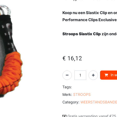
Koop nu een Slastix Clip en
Performance Clips Exclusive
Stroops Slastix Clip
zijn on
€
16,12
In 
Tags:
Merk:
STROOPS
Category:
WEERSTANDSBAND
Gratis verzending vanaf €75