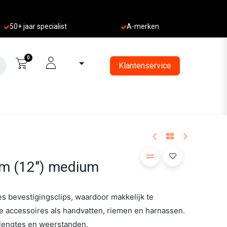
50+ jaa
r specialist
A-merken
0
Klantenservice
0 m (12") medium
es bevestigingsclips, waardoor makkelijk te
 accessoires als handvatten, riemen en harnassen.
e lengtes en weerstanden.