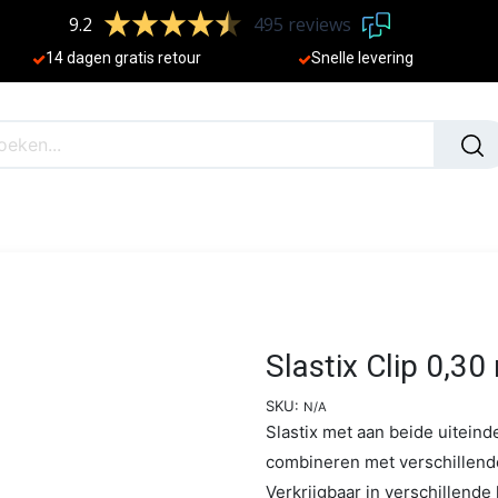
9.2
495 reviews
​
14 dagen gratis retour
Sne
lle levering
N
NIEUW
Slastix Clip 0,3
SKU:
N/A
Slastix met aan beide uiteind
combineren met verschillende
Verkrijgbaar in verschillend