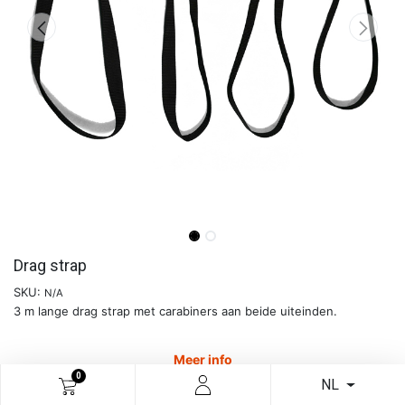
Drag strap
SKU:
N/A
3 m lange drag strap met carabiners aan beide uiteinden.
Meer info
0
NL
€
16,74