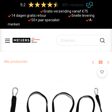
9.2
495 reviews
Gratis verzending vanaf €75
14 dagen gratis retour
Sne
lle levering
50+ jaa
r specialist
A-
merken
Alle producten