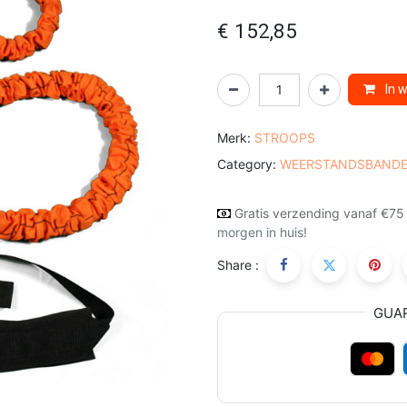
€
152,85
In 
Merk:
STROOPS
Category:
WEERSTANDSBAND
Gratis verzending vanaf €75
morgen in huis!
Share :
GUA