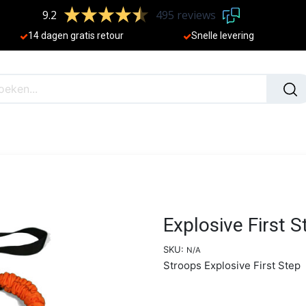
9.2
495 reviews
​
14 dagen gratis retour
Sne
lle levering
N
NIEUW
Explosive First S
SKU:
N/A
Stroops Explosive First Step