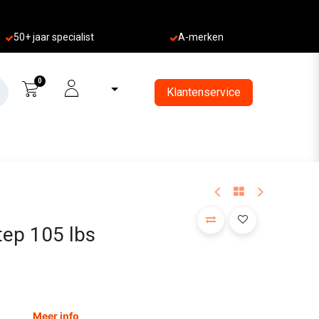
50+ jaa
r specialist
A-merken
0
Klantenservice
tep 105 lbs
Meer info