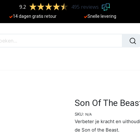
9.2
495 reviews
​
14 dagen gratis retour
Sne
lle levering
N
NIEUW
Son Of The Beas
SKU:
N/A
Verbeter je kracht en uithou
de Son of the Beast.