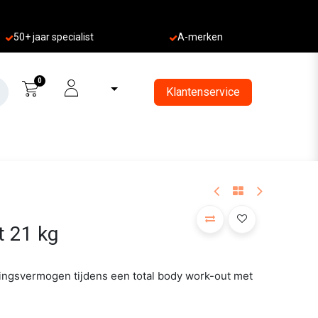
50+ jaa
r specialist
A-merken
0
Klantenservice
t 21 kg
dingsvermogen tijdens een total body work-out met