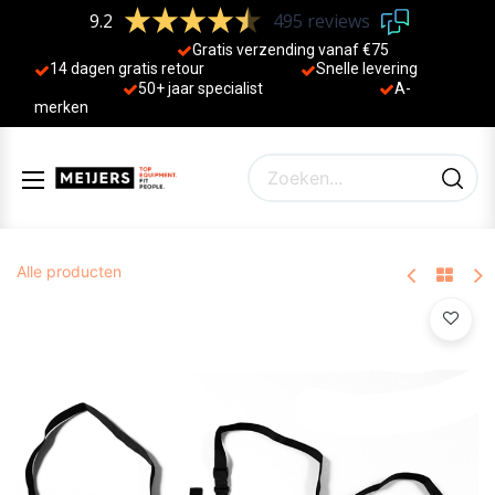
9.2
495 reviews
Gratis verzending vanaf €75
14 dagen gratis retour
Sne
lle levering
50+ jaa
r specialist
A-
merken
Alle producten