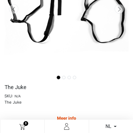
The Juke
SKU:
N/A
The Juke
Meer info
0
NL
€
17,85