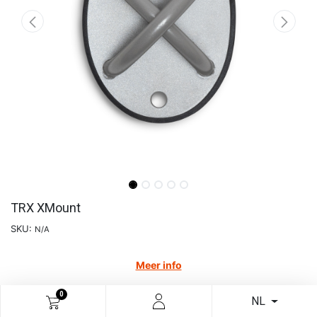
TRX XMount
SKU:
N/A
Meer info
€
33,02
0
NL