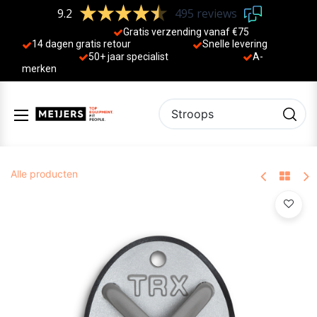
9.2
495 reviews
Gratis verzending vanaf €75
14 dagen gratis retour
Sne
lle levering
50+ jaa
r specialist
A-
merken
Alle producten