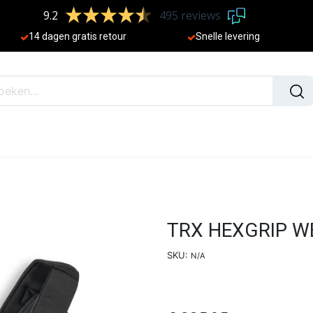
9.2
495 reviews
​
14 dagen gratis retour
Sne
lle levering
N
NIEUW
TRX HEXGRIP WE
SKU:
N/A