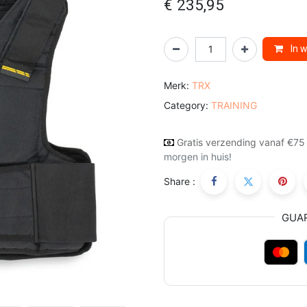
€
235,95
In 
Merk:
TRX
Category:
TRAINING
Gratis verzending vanaf €75
morgen in huis!
Share :
GUA