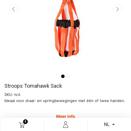
Stroops Tomahawk Sack
SKU:
N/A
Ideaal voor draai- en springbewegingen met één of twee handen.
Meer info
0
NL
€
86,36