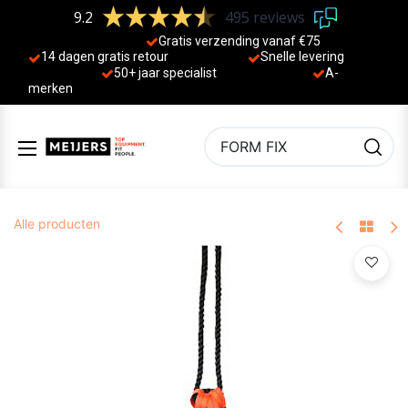
9.2
495 reviews
Gratis verzending vanaf €75
14 dagen gratis retour
Sne
lle levering
50+ jaa
r specialist
A-
merken
Alle producten