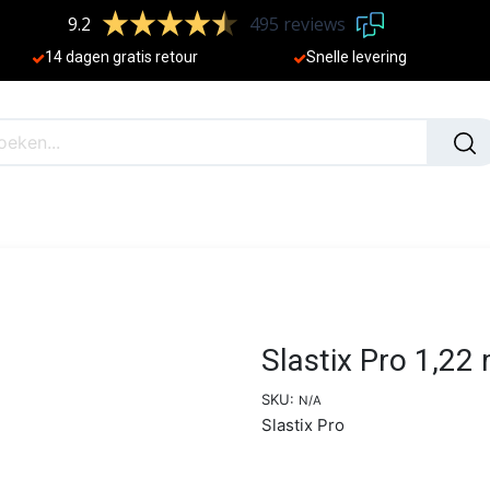
9.2
495 reviews
​
14 dagen gratis retour
Sne
lle levering
N
NIEUW
Slastix Pro 1,22 
SKU:
N/A
Slastix Pro