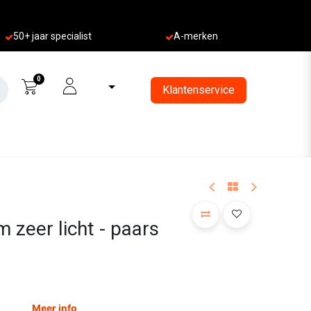
50+ jaa
r specialist
A-merken
0
Klantenservice
m zeer licht - paars
Meer info