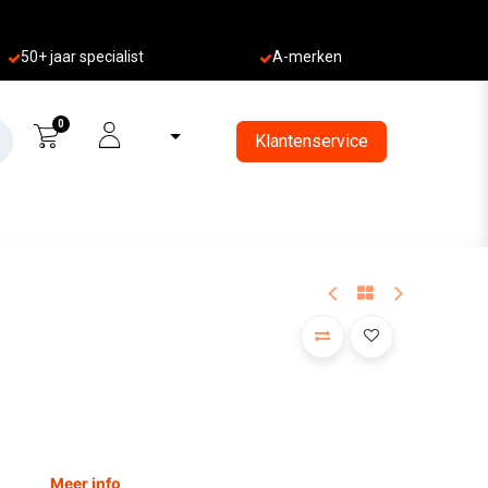
50+ jaa
r specialist
A-merken
0
Klantenservice
Meer info