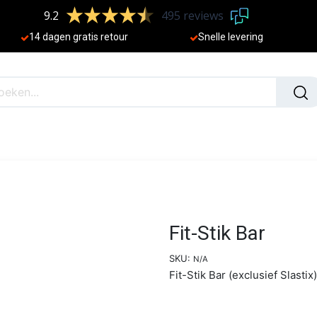
9.2
495 reviews
​
14 dagen gratis retour
Sne
lle levering
N
NIEUW
Fit-Stik Bar
SKU:
N/A
Fit-Stik Bar (exclusief Slastix)