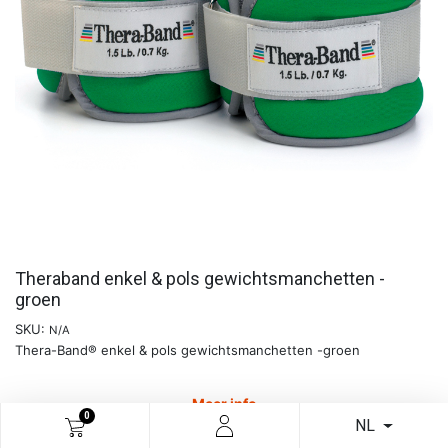
Theraband enkel & pols gewichtsmanchetten -
groen
SKU:
N/A
Thera-Band® enkel & pols gewichtsmanchetten -groen
Meer info
0
NL
€
25,95