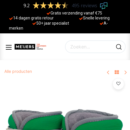
9.2
495 reviews
Gratis verzending vanaf €75
14 dagen gratis retour
Sne
lle levering
50+ jaa
r specialist
A-
merken
Alle producten