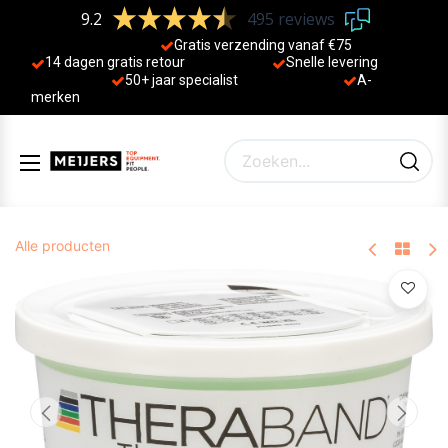
9.2
495 reviews
Gratis verzending vanaf €75
14 dagen gratis retour
Sne
lle levering
50+ jaa
r specialist
A-
merken
Alle producten