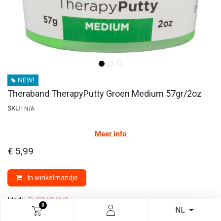
NEW!
Theraband TherapyPutty Groen Medium 57gr/2oz
SKU:
N/A
Meer info
€
5,99
In winkelmandje
Merk:
THERABAND
0
NL
Category:
REVALIDATIE