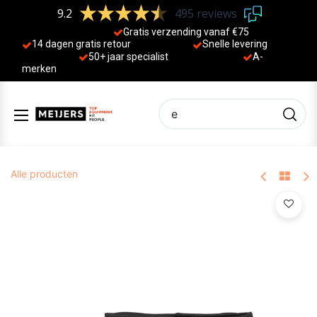
9.2
495 reviews
Gratis verzending vanaf €75
14 dagen gratis retour
Sne
lle levering
50+ jaa
r specialist
A-
merken
Alle producten