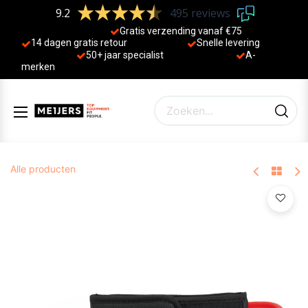
9.2
495 reviews
Gratis verzending vanaf €75
14 dagen gratis retour
Sne
lle levering
50+ jaa
r specialist
A-
merken
Alle producten