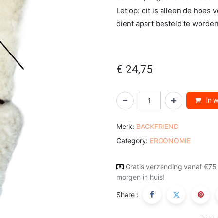
Let op: dit is alleen de hoes
dient apart besteld te worden
€
24,75
In 
Merk:
BACKFRIEND
Category:
ERGONOMIE
Gratis verzending vanaf €75
morgen in huis!
Share :