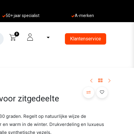
50+ jaa
r specialist
A-merken
0
Klantenservice
voor zitgedeelte
0 graden. Regelt op natuurlijke wijze de
r en warm in de winter. Drukverdeling en luxueus
lle synthetische vezels.