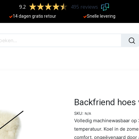
9.2
495 reviews
​
14 dagen gratis retour
Sne
lle levering
N
NIEUW
Backfriend hoes 
SKU:
N/A
Volledig machinewasbaar op 3
temperatuur. Koel in de zome
comfort, ongeëvenaard door a