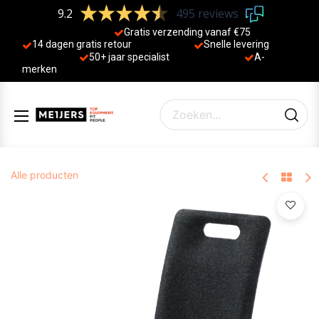
9.2
495 reviews
Gratis verzending vanaf €75
14 dagen gratis retour
Sne
lle levering
50+ jaa
r specialist
A-
merken
Alle producten