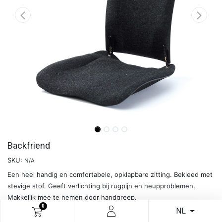
Backfriend
SKU:
N/A
Een heel handig en comfortabele, opklapbare zitting. Bekleed met
stevige stof. Geeft verlichting bij rugpijn en heupproblemen.
Makkelijk mee te nemen door handgreep.
0
Backfriend, ingeklapt 53 x 42 x 12 cm.
NL