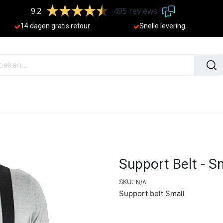
9.2
495 reviews
​
14 dagen gratis retour
Sne
lle levering
N
NIEUW
Support Belt - S
SKU:
N/A
Support belt Small