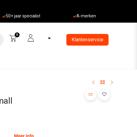
50+ jaa
r specialist
A-merken
0
Klantenservice
mall
Meer info