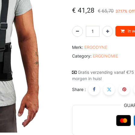
€
41,28
€
65,70
37.17
% Off
In 
Merk:
ERGODYNE
Category:
ERGONOMIE
Gratis verzending vanaf €75
morgen in huis!
Share :
GUA