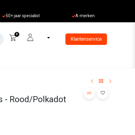
50+ jaa
r specialist
A-merken
0
Klantenservice
s - Rood/Polkadot