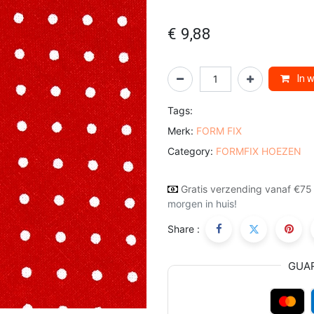
€
9,88
In 
Tags:
Merk:
FORM FIX
Category:
FORMFIX HOEZEN
Gratis verzending vanaf €75
morgen in huis!
Share :
GUA