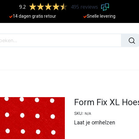
9.2
495 reviews
​
14 dagen gratis retour
Sne
lle levering
N
NIEUW
Form Fix XL Hoe
SKU:
N/A
Laat je omhelzen