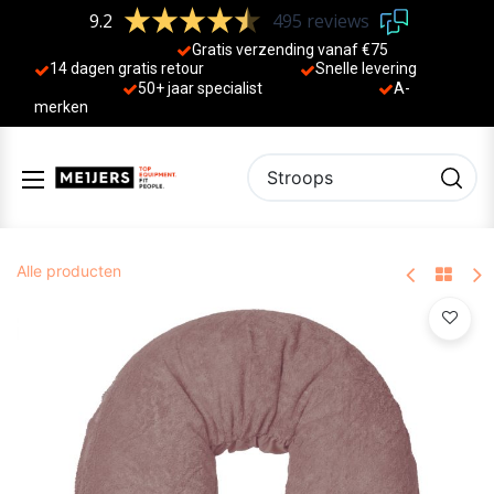
9.2
495 reviews
Gratis verzending vanaf €75
14 dagen gratis retour
Sne
lle levering
50+ jaa
r specialist
A-
merken
Alle producten