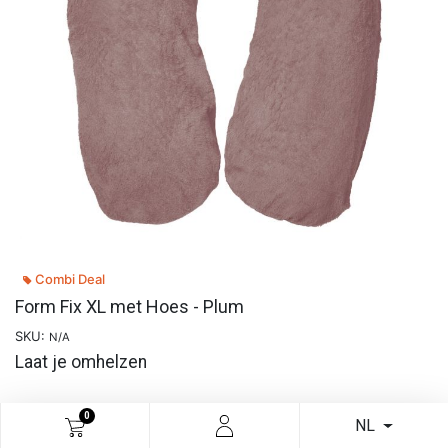
Combi Deal
Form Fix XL met Hoes - Plum
SKU:
N/A
Laat je omhelzen
0
Meer info
NL