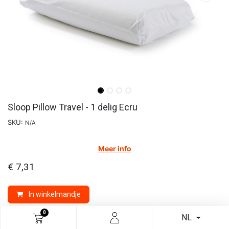
Sloop Pillow Travel - 1 delig Ecru
SKU:
N/A
Meer info
€
7,31
In winkelmandje
0
Merk:
THE PILLOW
NL