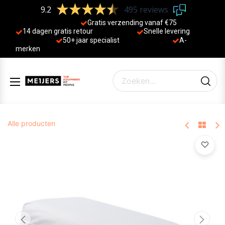
9.2
495 reviews
Gratis verzending vanaf €75
14 dagen gratis retour
Sne
lle levering
50+ jaa
r specialist
A-
merken
Alle producten