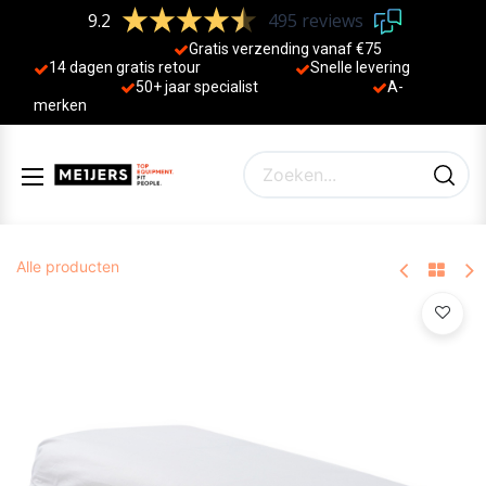
9.2
495 reviews
Gratis verzending vanaf €75
14 dagen gratis retour
Sne
lle levering
50+ jaa
r specialist
A-
merken
Alle producten