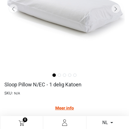
Sloop Pillow N/EC - 1 delig Katoen
SKU:
N/A
Meer info
€
11,53
0
NL