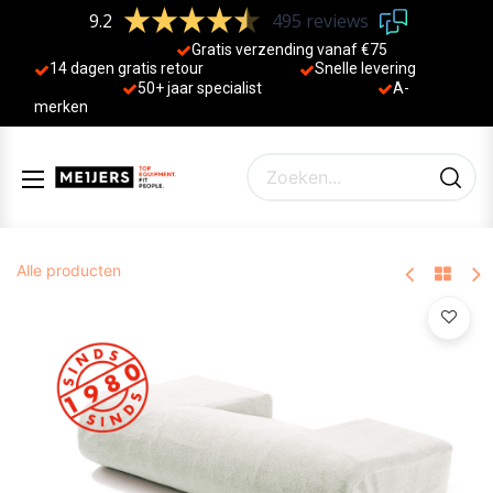
9.2
495 reviews
Gratis verzending vanaf €75
14 dagen gratis retour
Sne
lle levering
50+ jaa
r specialist
A-
merken
Alle producten