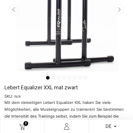
Lebert Equalizer XXL mat zwart
SKU:
N/A
Mit dem vielseitigen Lebert Equalizer XXL haben Sie viele
Möglichkeiten, alle Muskelgruppen zu trainieren! Sie bestimmen
die Intensität des Trainings selbst, indem Sie zum Beispiel die
Position Ihrer Beine während der Übungen verändern.
0
DE