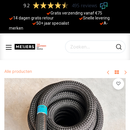
9.2
495 reviews
Gratis verzending vanaf €75
14 dagen gratis retour
Sne
lle levering
50+ jaa
r specialist
A-
merken
Alle producten