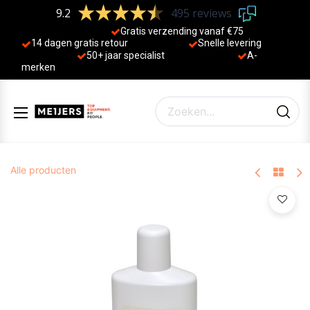
9.2
495 reviews
Gratis verzending vanaf €75
14 dagen gratis retour
Sne
lle levering
50+ jaa
r specialist
A-
merken
Alle producten