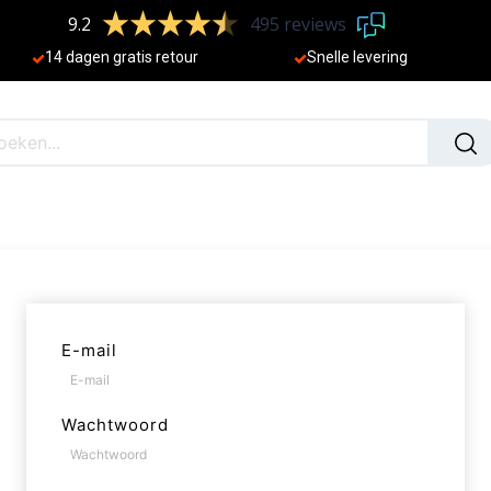
9.2
495 reviews
​
14 dagen gratis retour
Sne
lle levering
N
NIEUW
E-mail
Wachtwoord