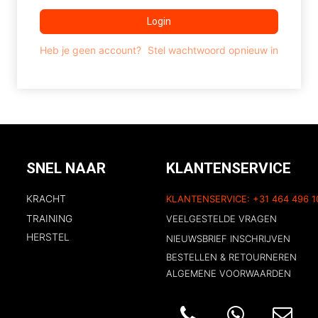
Login
Heb je geen account?
Stel wachtwoord opnieuw in
SNEL NAAR
KLANTENSERVICE
KRACHT
KLANTENSERVICE: +31 464 496 1
TRAINING
VEELGESTELDE VRAGEN
HERSTEL
NIEUWSBRIEF I
NSCH​RIJ​VE​
N
BESTELLEN & RETOURNEREN
ALGEMENE VOORWAARDEN