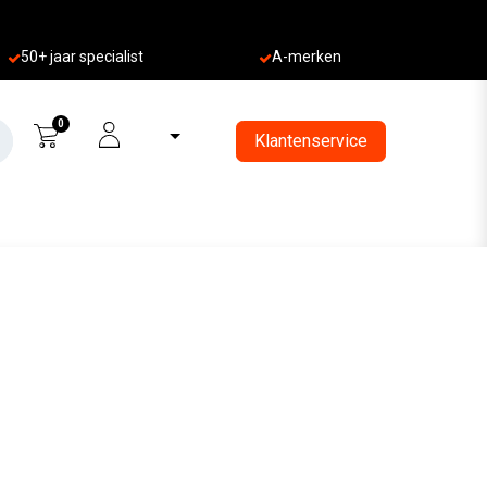
50+ jaa
r specialist
A-merken
0
Klantenservice