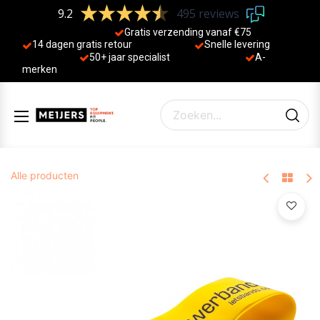
9.2
495 reviews
Gratis verzending vanaf €75
14 dagen gratis retour
Sne
lle levering
50+ jaa
r specialist
A-
merken
Alle producten