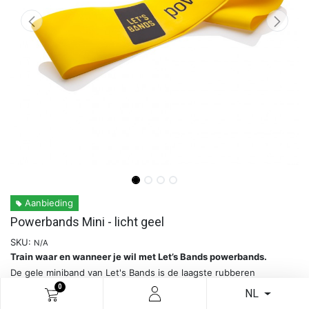
Aanbieding
Powerbands Mini - licht geel
SKU:
N/A
Train waar en wanneer je wil met Let’s Bands powerbands.
De gele miniband van Let's Bands is de laagste rubberen
0
oefenband in een serie van drie. Met de powerband kun je overal
NL
op ieder moment trainen.