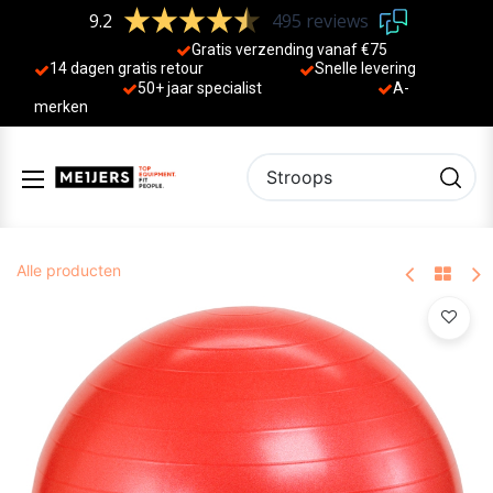
9.2
495 reviews
Gratis verzending vanaf €75
14 dagen gratis retour
Sne
lle levering
50+ jaa
r specialist
A-
merken
Alle producten