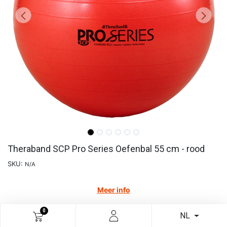
Theraband SCP Pro Series Oefenbal 55 cm - rood
SKU:
N/A
Meer info
€
22,69
0
NL